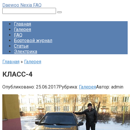
Перейти
Daewoo Nexia FAQ
к
Поиск:
контенту
Главная
Галерея
FAQ
Бортовой журнал
Статьи
Электрика
Главная
»
Галерея
КЛАСС-4
Опубликовано:
25.06.2017
Рубрика:
Галерея
Автор:
admin