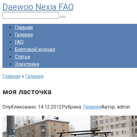
Daewoo Nexia FAQ
Перейти
к
Поиск:
контенту
Главная
Галерея
FAQ
Бортовой журнал
Статьи
Электрика
Главная
»
Галерея
моя ласточка
Опубликовано:
14.12.2012
Рубрика:
Галерея
Автор:
admin