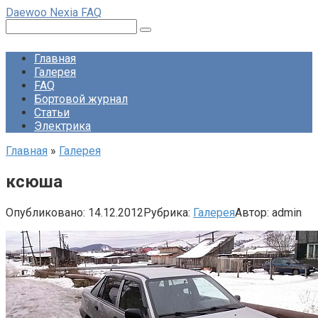
Перейти
Daewoo Nexia FAQ
к
Поиск:
контенту
Главная
Галерея
FAQ
Бортовой журнал
Статьи
Электрика
Главная
»
Галерея
ксюша
Опубликовано:
14.12.2012
Рубрика:
Галерея
Автор:
admin