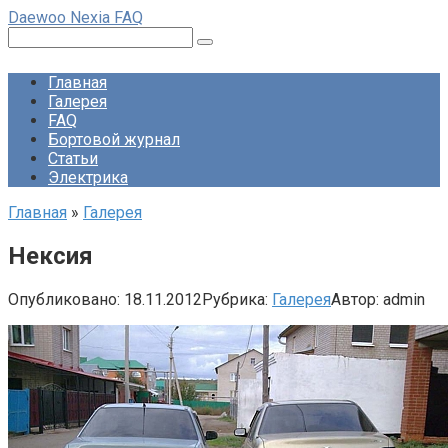
Перейти
Daewoo Nexia FAQ
к
Поиск:
контенту
Главная
Галерея
FAQ
Бортовой журнал
Статьи
Электрика
Главная
»
Галерея
Нексия
Опубликовано:
18.11.2012
Рубрика:
Галерея
Автор:
admin