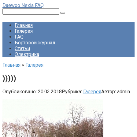
Перейти
Daewoo Nexia FAQ
к
Поиск:
контенту
Главная
Галерея
FAQ
Бортовой журнал
Статьи
Электрика
Главная
»
Галерея
)))))
Опубликовано:
20.03.2018
Рубрика:
Галерея
Автор:
admin