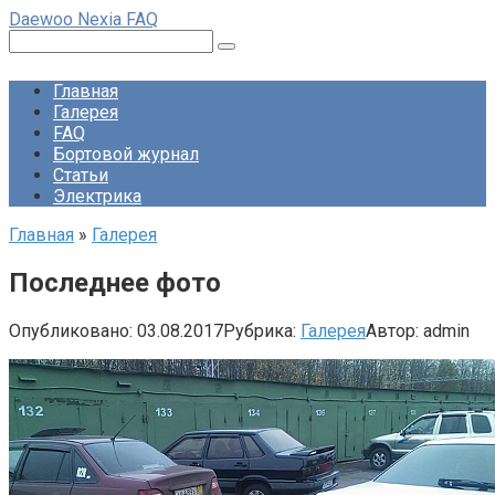
Перейти
Daewoo Nexia FAQ
к
Поиск:
контенту
Главная
Галерея
FAQ
Бортовой журнал
Статьи
Электрика
Главная
»
Галерея
Последнее фото
Опубликовано:
03.08.2017
Рубрика:
Галерея
Автор:
admin