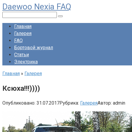
Daewoo Nexia FAQ
Перейти
к
Поиск:
контенту
Главная
Галерея
FAQ
Бортовой журнал
Статьи
Электрика
Главная
»
Галерея
Ксюха!!!))))
Опубликовано:
31.07.2017
Рубрика:
Галерея
Автор:
admin