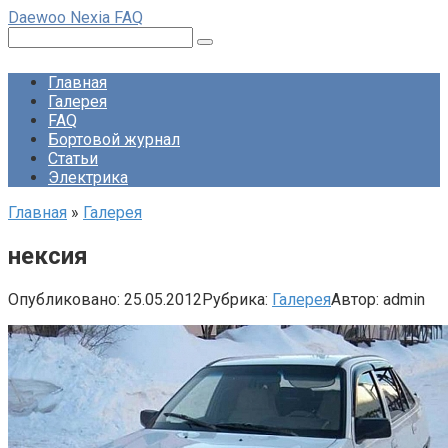
Перейти
Daewoo Nexia FAQ
к
Поиск:
контенту
Главная
Галерея
FAQ
Бортовой журнал
Статьи
Электрика
Главная
»
Галерея
нексия
Опубликовано:
25.05.2012
Рубрика:
Галерея
Автор:
admin