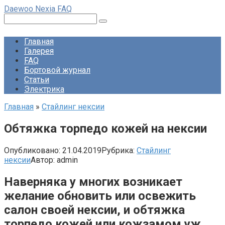
Перейти
Daewoo Nexia FAQ
к
Поиск:
контенту
Главная
Галерея
FAQ
Бортовой журнал
Статьи
Электрика
Главная
»
Стайлинг нексии
Обтяжка торпедо кожей на нексии
Опубликовано:
21.04.2019
Рубрика:
Стайлинг
нексии
Автор:
admin
Наверняка у многих возникает
желание обновить или освежить
салон своей нексии, и обтяжка
торпедо кожей или кожзамом уж