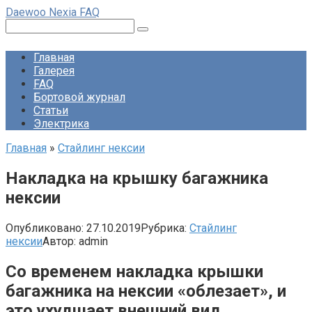
Перейти
Daewoo Nexia FAQ
к
Поиск:
контенту
Главная
Галерея
FAQ
Бортовой журнал
Статьи
Электрика
Главная
»
Стайлинг нексии
Накладка на крышку багажника
нексии
Опубликовано:
27.10.2019
Рубрика:
Стайлинг
нексии
Автор:
admin
Со временем накладка крышки
багажника на нексии «облезает», и
это ухудшает внешний вид