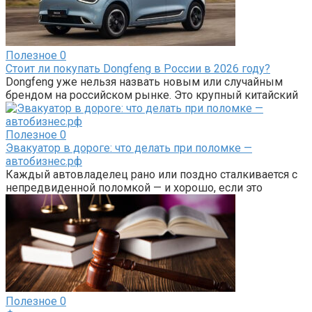
Полезное
0
Стоит ли покупать Dongfeng в России в 2026 году?
Dongfeng уже нельзя назвать новым или случайным
брендом на российском рынке. Это крупный китайский
Полезное
0
Эвакуатор в дороге: что делать при поломке —
автобизнес.рф
Каждый автовладелец рано или поздно сталкивается с
непредвиденной поломкой — и хорошо, если это
Полезное
0