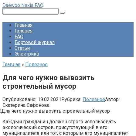
Перейти
Daewoo Nexia FAQ
к
Поиск:
контенту
Главная
Галерея
FAQ
Бортовой журнал
Статьи
Электрика
Главная
»
Полезное
Для чего нужно вывозить
строительный мусор
Опубликовано:
19.02.2021
Рубрика:
Полезное
Автор:
Екатерина Сафонова
Каждый гражданин должен строго использовать
экологический остров, присутствующий в его
муниципалитете или тот, с которым его муниципалитет