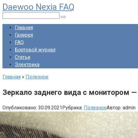
Daewoo Nexia FAQ
Перейти
к
Поиск:
контенту
Главная
Галерея
FAQ
Бортовой журнал
Статьи
Электрика
Главная
»
Полезное
Зеркало заднего вида с монитором —
Опубликовано:
30.09.2021
Рубрика:
Полезное
Автор:
admin