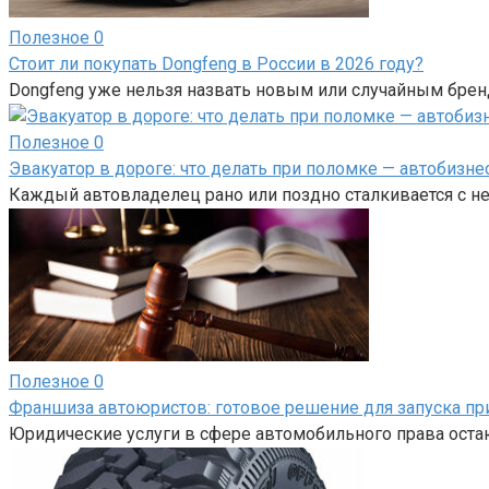
Полезное
0
Стоит ли покупать Dongfeng в России в 2026 году?
Dongfeng уже нельзя назвать новым или случайным брен
Полезное
0
Эвакуатор в дороге: что делать при поломке — автобизне
Каждый автовладелец рано или поздно сталкивается с н
Полезное
0
Франшиза автоюристов: готовое решение для запуска пр
Юридические услуги в сфере автомобильного права оста