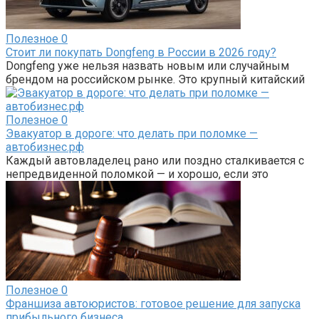
Полезное
0
Стоит ли покупать Dongfeng в России в 2026 году?
Dongfeng уже нельзя назвать новым или случайным
брендом на российском рынке. Это крупный китайский
Полезное
0
Эвакуатор в дороге: что делать при поломке —
автобизнес.рф
Каждый автовладелец рано или поздно сталкивается с
непредвиденной поломкой — и хорошо, если это
Полезное
0
Франшиза автоюристов: готовое решение для запуска
прибыльного бизнеса