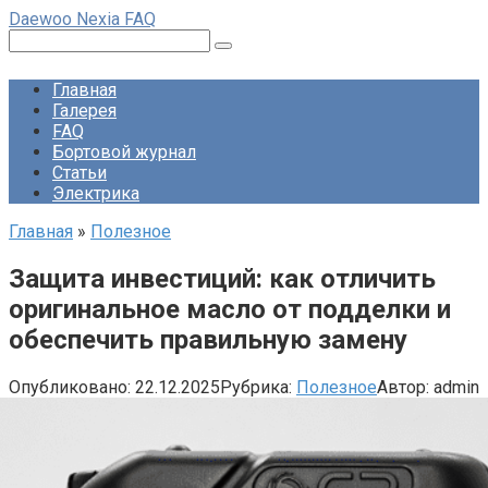
Перейти
Daewoo Nexia FAQ
к
Поиск:
контенту
Главная
Галерея
FAQ
Бортовой журнал
Статьи
Электрика
Главная
»
Полезное
Защита инвестиций: как отличить
оригинальное масло от подделки и
обеспечить правильную замену
Опубликовано:
22.12.2025
Рубрика:
Полезное
Автор:
admin