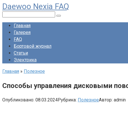
Daewoo Nexia FAQ
Перейти
к
Поиск:
контенту
Главная
Галерея
FAQ
Бортовой журнал
Статьи
Электрика
Главная
»
Полезное
Способы управления дисковыми пов
Опубликовано:
08.03.2024
Рубрика:
Полезное
Автор:
admin