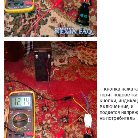
… кнопка нажата
горит подсветка
кнопки, индика
включенния, и
подается напря
на потребитель