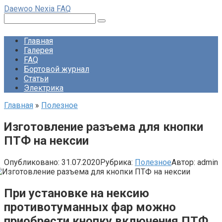
Перейти
Daewoo Nexia FAQ
к
Поиск:
контенту
Главная
Галерея
FAQ
Бортовой журнал
Статьи
Электрика
Главная
»
Полезное
Изготовление разъема для кнопки
ПТФ на нексии
Опубликовано:
31.07.2020
Рубрика:
Полезное
Автор:
admin
При установке на нексию
противотуманных фар можно
приобрести кнопку включения ПТФ,