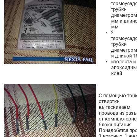
термоусад
трубки
диаметром 
мм и длино
мм
2
термоусад
трубки
диаметром
и длиной 1
изолента и
эпоксидны
клей
С помощью тон
отвертки
вытаскиваем
провода из раз
от компьютерно
блока питания.
Понадобятся про
3 красных, 1 же