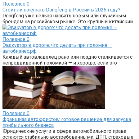
Полезное
0
Стоит ли покупать Dongfeng в России в 2026 году?
Dongfeng уже нельзя назвать новым или случайным
брендом на российском рынке. Это крупный китайский
Полезное
0
Эвакуатор в дороге: что делать при поломке —
автобизнес.рф
Каждый автовладелец рано или поздно сталкивается с
непредвиденной поломкой — и хорошо, если это
Полезное
0
Франшиза автоюристов: готовое решение для запуска
прибыльного бизнеса
Юридические услуги в сфере автомобильного права
остаются стабильно востребованными. ДТП, страховые