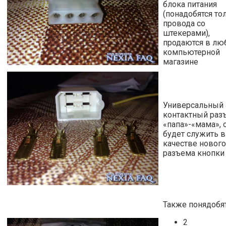
блока питания
(понадобятся то
провода со
штекерами),
продаются в лю
компьютерной
магазине
Универсальный 
контактный раз
«папа»-«мама», 
будет служить в
качестве нового
разъема кнопки
Также понядобят
2