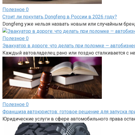
Полезное
0
Стоит ли покупать Dongfeng в России в 2026 году?
Dongfeng уже нельзя назвать новым или случайным брен
Полезное
0
Эвакуатор в дороге: что делать при поломке — автобизне
Каждый автовладелец рано или поздно сталкивается с н
Полезное
0
Франшиза автоюристов: готовое решение для запуска пр
Юридические услуги в сфере автомобильного права оста