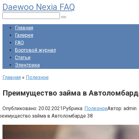
Daewoo Nexia FAQ
Перейти
к
Поиск:
контенту
Главная
Галерея
FAQ
Бортовой журнал
Статьи
Электрика
Главная
»
Полезное
Преимущество займа в Автоломбард
Опубликовано:
20.02.2021
Рубрика:
Полезное
Автор:
admin