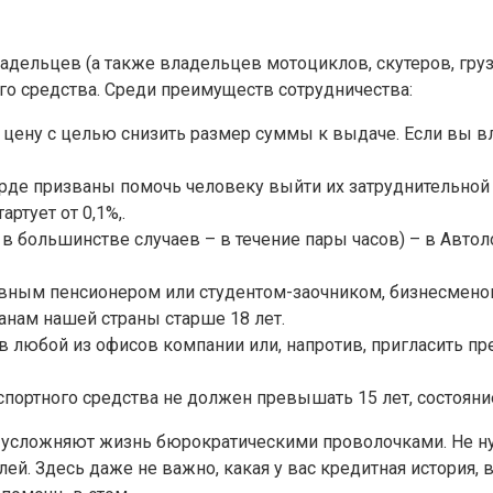
адельцев (а также владельцев мотоциклов, скутеров, груз
го средства. Среди преимуществ сотрудничества:
т цену с целью снизить размер суммы к выдаче. Если вы 
е призваны помочь человеку выйти их затруднительной фи
ртует от 0,1%,.
 в большинстве случаев – в течение пары часов) – в Авто
вным пенсионером или студентом-заочником, бизнесменом
нам нашей страны старше 18 лет.
 любой из офисов компании или, напротив, пригласить пр
портного средства не должен превышать 15 лет, состояние
 усложняют жизнь бюрократическими проволочками. Не нуж
лей. Здесь даже не важно, какая у вас кредитная история