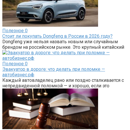
Полезное
0
Стоит ли покупать Dongfeng в России в 2026 году?
Dongfeng уже нельзя назвать новым или случайным
брендом на российском рынке. Это крупный китайский
Полезное
0
Эвакуатор в дороге: что делать при поломке —
автобизнес.рф
Каждый автовладелец рано или поздно сталкивается с
непредвиденной поломкой — и хорошо, если это