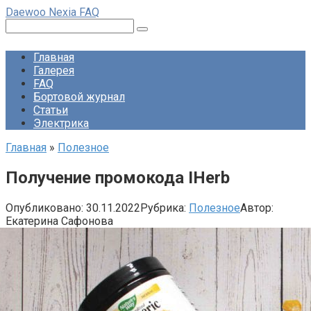
Перейти
Daewoo Nexia FAQ
к
Поиск:
контенту
Главная
Галерея
FAQ
Бортовой журнал
Статьи
Электрика
Главная
»
Полезное
Получение промокода IHerb
Опубликовано:
30.11.2022
Рубрика:
Полезное
Автор:
Екатерина Сафонова