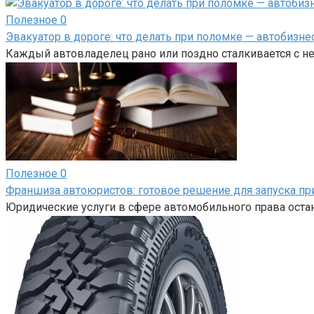
Полезное
0
Эвакуатор в дороге: что делать при поломке — автобизне
Каждый автовладелец рано или поздно сталкивается с н
Полезное
0
Франшиза автоюристов: готовое решение для запуска пр
Юридические услуги в сфере автомобильного права оста