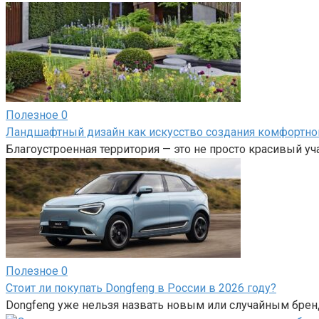
Полезное
0
Ландшафтный дизайн как искусство создания комфортно
Благоустроенная территория — это не просто красивый у
Полезное
0
Стоит ли покупать Dongfeng в России в 2026 году?
Dongfeng уже нельзя назвать новым или случайным брен