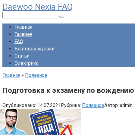
Daewoo Nexia FAQ
Перейти
к
Поиск:
контенту
Главная
Галерея
FAQ
Бортовой журнал
Статьи
Электрика
Главная
»
Полезное
Подготовка к экзамену по вождению
Опубликовано:
14.07.2021
Рубрика:
Полезное
Автор:
admin