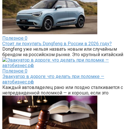
Полезное
0
Стоит ли покупать Dongfeng в России в 2026 году?
Dongfeng уже нельзя назвать новым или случайным
брендом на российском рынке. Это крупный китайский
Полезное
0
Эвакуатор в дороге: что делать при поломке —
автобизнес.рф
Каждый автовладелец рано или поздно сталкивается с
непредвиденной поломкой — и хорошо, если это