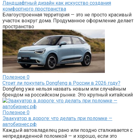
Ландшафтный дизайн как искусство создания
комфортного пространства
Благоустроенная территория — это не просто красивый
участок вокруг дома. Продуманное оформление делает
пространство
Полезное
0
Стоит ли покупать Dongfeng в России в 2026 году?
Dongfeng уже нельзя назвать новым или случайным
брендом на российском рынке. Это крупный китайский
Полезное
0
Эвакуатор в дороге: что делать при поломке —
автобизнес.рф
Каждый автовладелец рано или поздно сталкивается с
непредвиденной поломкой — и хорошо, если это