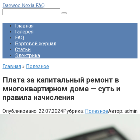
Перейти
Daewoo Nexia FAQ
к
Поиск:
контенту
Главная
Галерея
FAQ
Бортовой журнал
Статьи
Электрика
Главная
»
Полезное
Плата за капитальный ремонт в
многоквартирном доме — суть и
правила начисления
Опубликовано:
22.07.2024
Рубрика:
Полезное
Автор:
admin