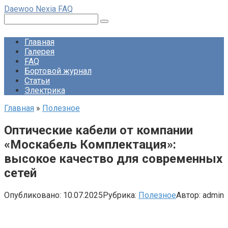
Перейти
Daewoo Nexia FAQ
к
Поиск:
контенту
Главная
Галерея
FAQ
Бортовой журнал
Статьи
Электрика
Главная
»
Полезное
Оптические кабели от компании
«Москабель Комплектация»:
высокое качество для современных
сетей
Опубликовано:
10.07.2025
Рубрика:
Полезное
Автор:
admin