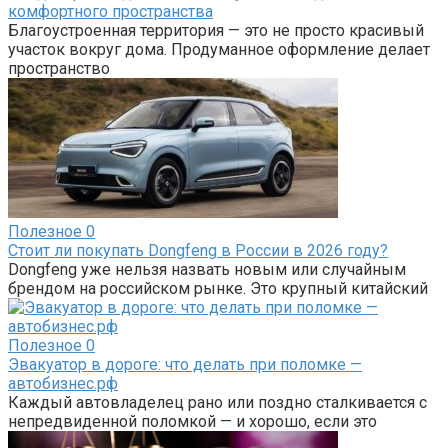
комфортного пространства
Благоустроенная территория — это не просто красивый
участок вокруг дома. Продуманное оформление делает
пространство
Полезное
0
Стоит ли покупать Dongfeng в России в 2026 году?
Dongfeng уже нельзя назвать новым или случайным
брендом на российском рынке. Это крупный китайский
Полезное
0
Эвакуатор в дороге: что делать при поломке —
автобизнес.рф
Каждый автовладелец рано или поздно сталкивается с
непредвиденной поломкой — и хорошо, если это