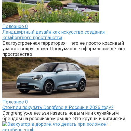
Полезное
0
Ландшафтный дизайн как искусство создания
комфортного пространства
Благоустроенная территория — это не просто красивый
участок вокруг дома. Продуманное оформление делает
пространство
Полезное
0
Стоит ли покупать Dongfeng в России в 2026 году?
Dongfeng уже нельзя назвать новым или случайным
брендом на российском рынке. Это крупный китайский