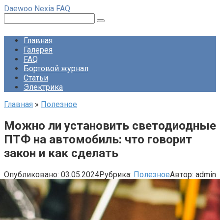
Перейти
Daewoo Nexia FAQ
к
Поиск:
контенту
Главная
Галерея
FAQ
Бортовой журнал
Статьи
Электрика
Главная
»
Полезное
Можно ли установить светодиодные
ПТФ на автомобиль: что говорит
закон и как сделать
Опубликовано:
03.05.2024
Рубрика:
Полезное
Автор:
admin