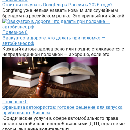
Стоит ли покупать Dongfeng в России в 2026 году?
Dongfeng уже нельзя назвать новым или случайным
брендом на российском рынке. Это крупный китайский
Полезное
0
Эвакуатор в дороге: что делать при поломке —
автобизнес.рф
Каждый автовладелец рано или поздно сталкивается с
непредвиденной поломкой — и хорошо, если это
Полезное
0
Франшиза автоюристов: готовое решение для запуска
прибыльного бизнеса
Юридические услуги в сфере автомобильного права
остаются стабильно востребованными. ДТП, страховые
споры, лишение водительских