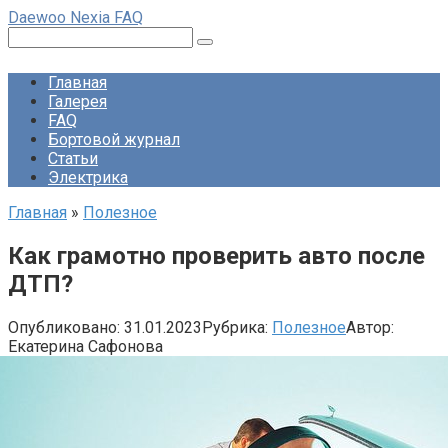
Перейти
Daewoo Nexia FAQ
к
Поиск:
контенту
Главная
Галерея
FAQ
Бортовой журнал
Статьи
Электрика
Главная
»
Полезное
Как грамотно проверить авто после
ДТП?
Опубликовано:
31.01.2023
Рубрика:
Полезное
Автор:
Екатерина Сафонова