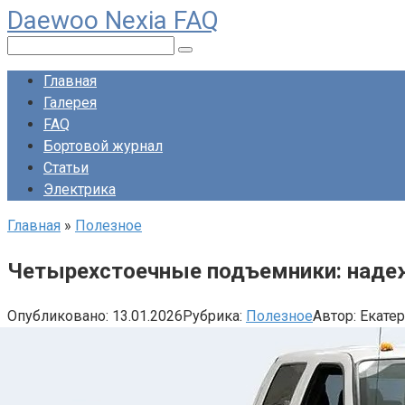
Daewoo Nexia FAQ
Перейти
к
Поиск:
контенту
Главная
Галерея
FAQ
Бортовой журнал
Статьи
Электрика
Главная
»
Полезное
Четырехстоечные подъемники: надеж
Опубликовано:
13.01.2026
Рубрика:
Полезное
Автор:
Екате