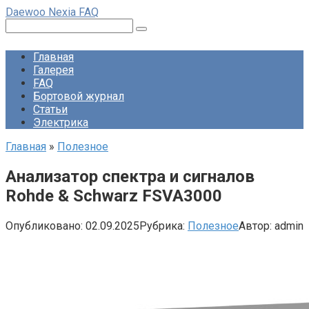
Перейти
Daewoo Nexia FAQ
к
Поиск:
контенту
Главная
Галерея
FAQ
Бортовой журнал
Статьи
Электрика
Главная
»
Полезное
Анализатор спектра и сигналов
Rohde & Schwarz FSVA3000
Опубликовано:
02.09.2025
Рубрика:
Полезное
Автор:
admin