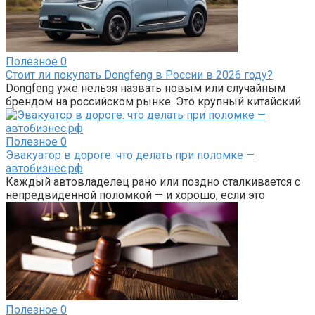
Полезное
0
Стоит ли покупать Dongfeng в России в 2026 году?
Dongfeng уже нельзя назвать новым или случайным
брендом на российском рынке. Это крупный китайский
Полезное
0
Эвакуатор в дороге: что делать при поломке —
автобизнес.рф
Каждый автовладелец рано или поздно сталкивается с
непредвиденной поломкой — и хорошо, если это
Полезное
0