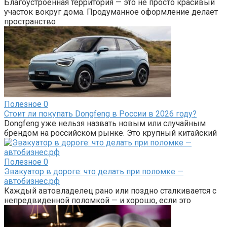
Благоустроенная территория — это не просто красивый
участок вокруг дома. Продуманное оформление делает
пространство
Полезное
0
Стоит ли покупать Dongfeng в России в 2026 году?
Dongfeng уже нельзя назвать новым или случайным
брендом на российском рынке. Это крупный китайский
Полезное
0
Эвакуатор в дороге: что делать при поломке —
автобизнес.рф
Каждый автовладелец рано или поздно сталкивается с
непредвиденной поломкой — и хорошо, если это