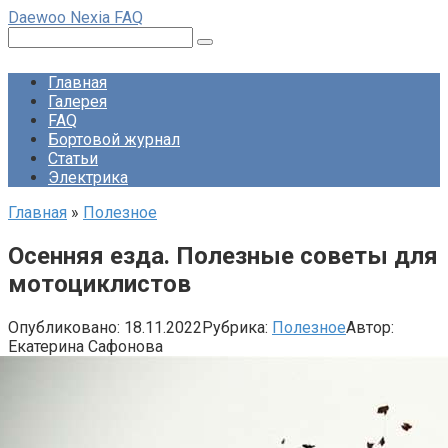
Перейти
Daewoo Nexia FAQ
к
Поиск:
контенту
Главная
Галерея
FAQ
Бортовой журнал
Статьи
Электрика
Главная
»
Полезное
Осенняя езда. Полезные советы для
мотоциклистов
Опубликовано:
18.11.2022
Рубрика:
Полезное
Автор:
Екатерина Сафонова