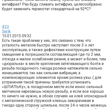
антифриз? Раз буду сливать антифриз, целесообразно
будет заменить термостат стандартный на 92*С?
#23
Serik
15.01.2015 09:32
Есть такая проблема у них, это связано с тем, что
усталость металла быстро наступает после 3-х лет
эксплуатации, а также дефектами конструкции путем
смещения в погрешности составляющей где-то 2 мм,
отсюда и малое ослабление ремня, а может и более, там
«дюралька» в месте крепления затягивающего болта и
резьба посадочного гнезда ролика-натяжителя сильно
изнашивается, так как сильная вибрация, а
компенсирующих элементов кроме ролика увы..( для
устранения такой причины требуется установить
«ШПИЛЬКу», в посадочном месте если износ сильный
метчиком нарезаешь новую резьбу, а если все хорошо
то ничего не нужно, в обоих случаях на клей эпоксидный
с металлической стружкой клеешь заворачивая в
гнездо одну сторону шпильки, после 24-х часов можешь