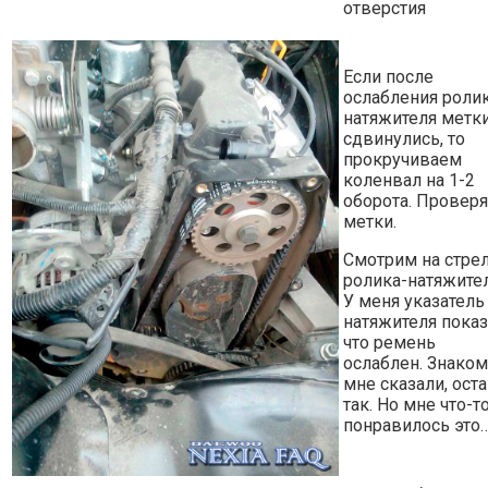
отверстия
Если после
ослабления роли
натяжителя метк
сдвинулись, то
прокручиваем
коленвал на 1-2
оборота. Провер
метки.
Смотрим на стре
ролика-натяжител
У меня указатель
натяжителя показ
что ремень
ослаблен. Знако
мне сказали, ост
так. Но мне что-т
понравилось это