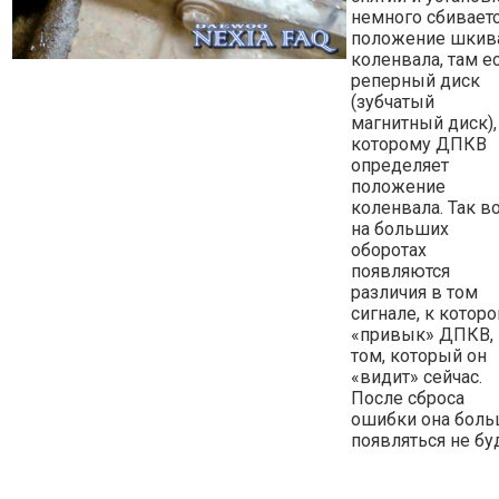
немного сбивает
положение шкив
коленвала, там е
реперный диск
(зубчатый
магнитный диск),
которому ДПКВ
определяет
положение
коленвала. Так во
на больших
оборотах
появляются
различия в том
сигнале, к котор
«привык» ДПКВ, 
том, который он
«видит» сейчас.
После сброса
ошибки она бол
появляться не бу