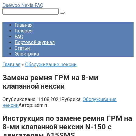
Перейти
Daewoo Nexia FAQ
к
Поиск:
контенту
Главная
Галерея
FAQ
Бортовой журнал
Статьи
Электрика
Главная
»
Обслуживание нексии
Замена ремня ГРМ на 8-ми
клапанной нексии
Опубликовано:
14.08.2021
Рубрика:
Обслуживание
нексии
Автор:
admin
Инструкция по замене ремня ГРМ на
8-ми клапанной нексии N-150 с
двигателем A15SMS.