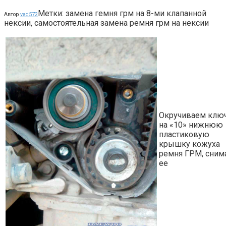
Метки: замена гемня грм на 8-ми клапанной
Автор
vad572
нексии, самостоятельная замена ремня грм на нексии
Окручиваем клю
на «10» нижнюю
пластиковую
крышку кожуха
ремня ГРМ, сним
ее