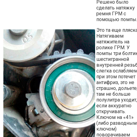
Решено было
сделать натяжку
ремня ГРМ с
помощью помпы
Это та еще пляска
Натягиваем
натяжитель на
ролике ГРМ. У
помпы три болтик
шестигранной
внутренней резьб
слегка ослабляем
при этом потечет
антифриз, это не
страшно, дольете
там не больше
полулитра уходит
если аккуратно
откручивать.
Ключом на «41»
(либо разводным
ключом)
поворачиваем