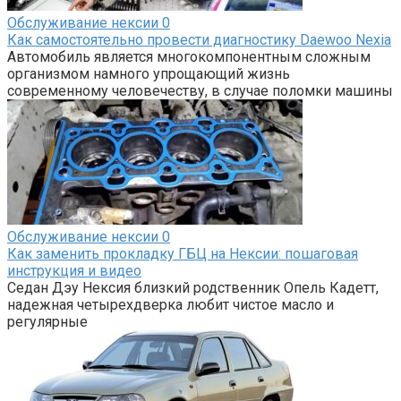
Обслуживание нексии
0
Как самостоятельно провести диагностику Daewoo Nexia
Автомобиль является многокомпонентным сложным
организмом намного упрощающий жизнь
современному человечеству, в случае поломки машины
Обслуживание нексии
0
Как заменить прокладку ГБЦ на Нексии: пошаговая
инструкция и видео
Седан Дэу Нексия близкий родственник Опель Кадетт,
надежная четырехдверка любит чистое масло и
регулярные