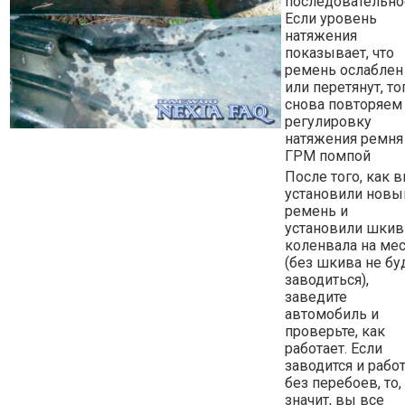
последовательно
Если уровень
натяжения
показывает, что
ремень ослаблен
или перетянут, то
снова повторяем
регулировку
натяжения ремня
ГРМ помпой
После того, как 
установили новы
ремень и
установили шкив
коленвала на ме
(без шкива не бу
заводиться),
заведите
автомобиль и
проверьте, как
работает. Если
заводится и рабо
без перебоев, то,
значит, вы все