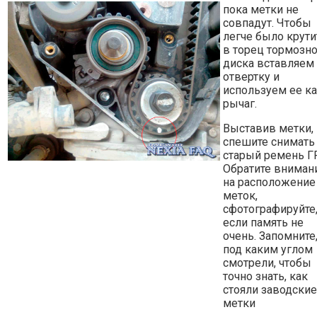
пока метки не
совпадут. Чтобы
легче было крути
в торец тормозн
диска вставляем
отвертку и
используем ее к
рычаг.
Выставив метки,
спешите снимать
старый ремень Г
Обратите вниман
на расположение
меток,
сфотографируйте
если память не
очень. Запомните
под каким углом
смотрели, чтобы
точно знать, как
стояли заводские
метки