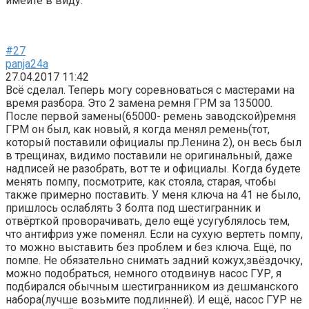
имейте в виду.
#27
panja24a
27.04.2017 11:42
Всё сделал. Теперь могу соревноваться с мастерами на
время разбора. Это 2 замена ремня ГРМ за 135000.
После первой замены(65000- ремень заводской)ремня
ГРМ он был, как новый, я когда менял ремень(тот,
который поставили официалы пр.Ленина 2), он весь был
в трещинах, видимо поставили не оригинальный, даже
надписей не разобрать, вот те и официалы. Когда будете
менять помпу, посмотрите, как стояла, старая, чтобы
также примерно поставить. У меня ключа на 41 не было,
пришлось ослаблять 3 болта под шестигранник и
отвёрткой проворачивать, дело ещё усугублялось тем,
что антифриз уже поменял. Если на сухую вертеть помпу,
то можно выставить без проблем и без ключа. Ещё, по
помпе. Не обязательно снимать задний кожух,звёздочку,
можно подобраться, немного отодвинув насос ГУР, я
подбирался обычным шестигранником из дешманского
набора(лучше возьмите подлинней). И ещё, насос ГУР не