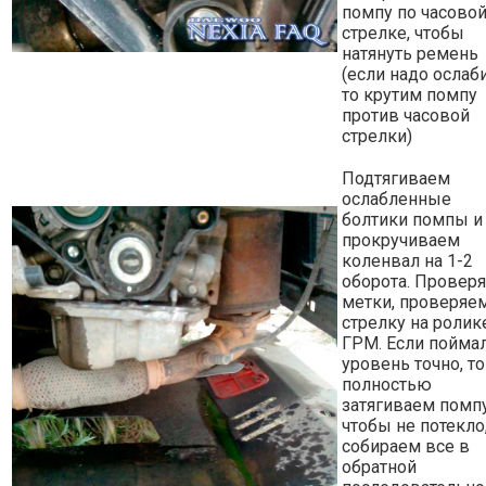
помпу по часово
стрелке, чтобы
натянуть ремень
(если надо ослаби
то крутим помпу
против часовой
стрелки)
Подтягиваем
ослабленные
болтики помпы и
прокручиваем
коленвал на 1-2
оборота. Провер
метки, проверяе
стрелку на ролик
ГРМ. Если пойма
уровень точно, то
полностью
затягиваем помпу
чтобы не потекло,
собираем все в
обратной