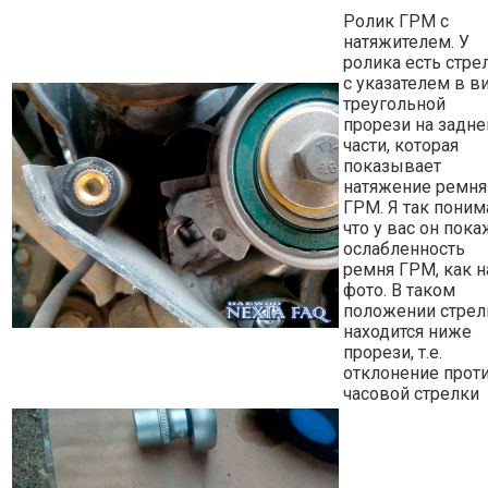
Ролик ГРМ с
натяжителем. У
ролика есть стре
с указателем в в
треугольной
прорези на задне
части, которая
показывает
натяжение ремня
ГРМ. Я так поним
что у вас он пока
ослабленность
ремня ГРМ, как н
фото. В таком
положении стрел
находится ниже
прорези, т.е.
отклонение прот
часовой стрелки