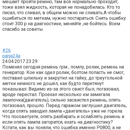
мешает пройти ремню, там всё нормально проходит,
тоже взял жидкость, которая не понадобилась. Кто то
писал, что сливал, в общем можно не сливать.А чтобы
ошибиться по меткам, нужно постараться. Снять ошибку
стоит 300 р на диагностике, меняйте ,не бойтесь. Всем
спасибо за советы.
#26
panja24a
24.04.2017 23:29
Поменял сегодня ремень грм , помпу, ролик, ремень на
генератор. Кое как одел ролик, болтом попасть не смог,
поставил шпильку и закрутил на гайку, до треугольной
метки немного не дошёл, как будто перетянут
показывал. Видимо из-за этого свист был, погазовал,
вроде перестал. Проехал несколько км замигала
лампочка(двигатель), сильно засвистел ремень, опять
погазовал, прошло. Перед гаражом заглушил двигатель,
когда опять заводил лампа «двигатель» уже не горела.
Что посоветуете, опять разбирать и ослаблять ремень и
если опять лампа загорится, ехать на диагностику?
Кстати, как вы поняли, что ошибка именно P0800, а не