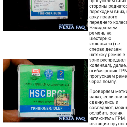
пропускаем вниз
стороны радиато
переходим вниз, 
арку правого
переднего колеса
Накидываем
ремень на
шестерню
коленвала (т.е.
сперва делаем
натяжку ремня в
зоне распредвал
коленвал), далее,
огибая ролик ГРМ
пропускаем рем
через помпу.
Проверяем метки
валах, если они н
сдвинулись и
совпадают, мож
ослабить ролик-
натяжитель ГРМ,
вытащив пруток 