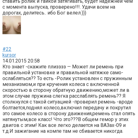
ставить ролик и гайкой затягивать, будет надежней чем
с момента выпуска, проверено!!!. Удачи всем на
дорогах, делитесь.. ибо Бог велел.)))
#22
kursor
14.01.2015 20:58
Кто знает -скажите плизззз — Может ли ремень при
правильной установке и правильной натяжке само-
ослабляться?? То есть -Ролик установлен с пружинным
механизмом,и при кручения колеса с включенной
скоростью в сторону обратную движению,может ли в
этом случае пружина слегка расслаблять ремень?? Я
столкнулся с такой ситуацией -проверил ремень -вроде
болтается,поднял колесо,включил передачу и покрутил
это самое колесо в сторону движения,ремень стал опять
натянутым,все класс! Что это???В общем гемор у этих
двигов с этим! Как все легко делается на ВАЗах-09 и
т.д.И зажигание на компе там не сбивается никогда.