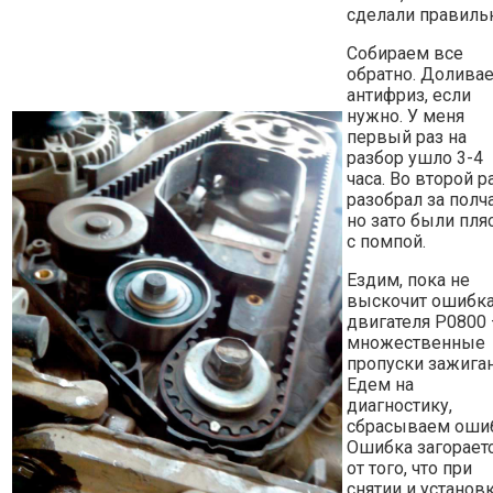
сделали правиль
Собираем все
обратно. Долива
антифриз, если
нужно. У меня
первый раз на
разбор ушло 3-4
часа. Во второй р
разобрал за полча
но зато были пля
с помпой.
Ездим, пока не
выскочит ошибк
двигателя P0800
множественные
пропуски зажиган
Едем на
диагностику,
сбрасываем ошиб
Ошибка загорает
от того, что при
снятии и установ