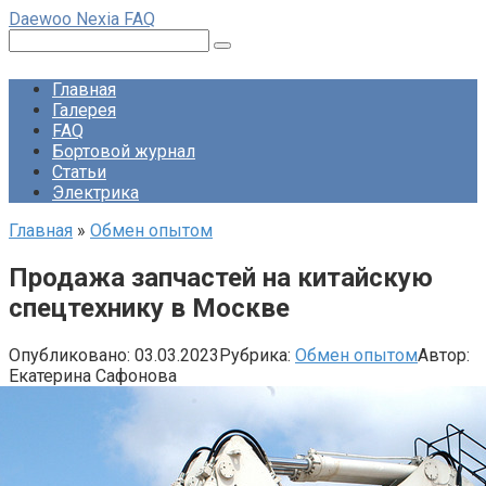
Перейти
Daewoo Nexia FAQ
к
Поиск:
контенту
Главная
Галерея
FAQ
Бортовой журнал
Статьи
Электрика
Главная
»
Обмен опытом
Продажа запчастей на китайскую
спецтехнику в Москве
Опубликовано:
03.03.2023
Рубрика:
Обмен опытом
Автор:
Екатерина Сафонова