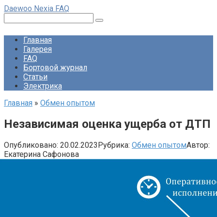
Перейти
Daewoo Nexia FAQ
к
Поиск:
контенту
Главная
Галерея
FAQ
Бортовой журнал
Статьи
Электрика
Главная
»
Обмен опытом
Независимая оценка ущерба от ДТП
Опубликовано:
20.02.2023
Рубрика:
Обмен опытом
Автор:
Екатерина Сафонова