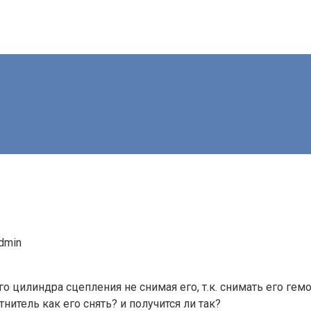
dmin
о цилиндра сцепления не снимая его, т.к. снимать его ге
нитель как его снять? и получится ли так?