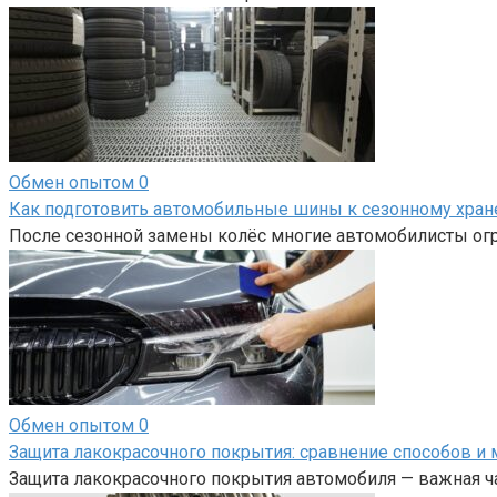
Обмен опытом
0
Как подготовить автомобильные шины к сезонному хра
После сезонной замены колёс многие автомобилисты огр
Обмен опытом
0
Защита лакокрасочного покрытия: сравнение способов и 
Защита лакокрасочного покрытия автомобиля — важная ча