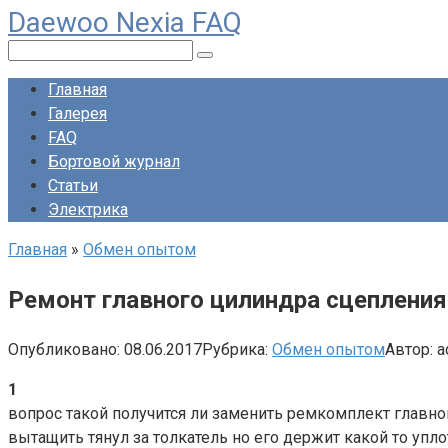
Daewoo Nexia FAQ
Перейти
к
Поиск:
контенту
Главная
Галерея
FAQ
Бортовой журнал
Статьи
Электрика
Главная
»
Обмен опытом
Ремонт главного цилиндра сцепления
Опубликовано:
08.06.2017
Рубрика:
Обмен опытом
Автор:
a
1
вопрос такой получится ли заменить ремкомплект главног
вытащить тянул за толкатель но его держит какой то уплот