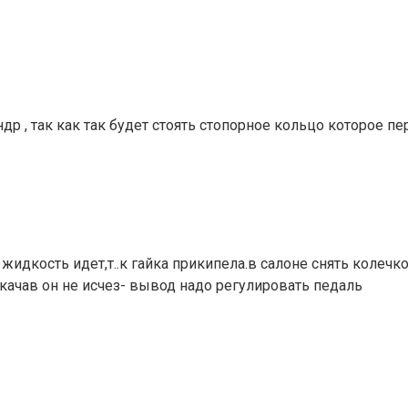
р , так как так будет стоять стопорное кольцо которое пе
жидкость идет,т..к гайка прикипела.в салоне снять колечко
ачав он не исчез- вывод надо регулировать педаль