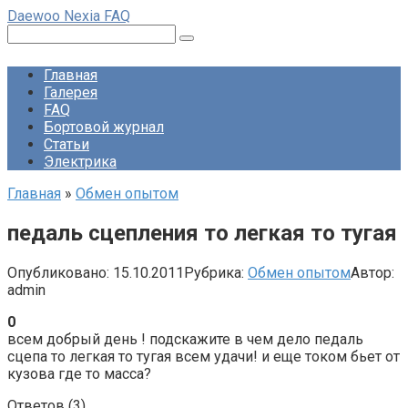
Перейти
Daewoo Nexia FAQ
к
Поиск:
контенту
Главная
Галерея
FAQ
Бортовой журнал
Статьи
Электрика
Главная
»
Обмен опытом
педаль сцепления то легкая то тугая
Опубликовано:
15.10.2011
Рубрика:
Обмен опытом
Автор:
admin
0
всем добрый день ! подскажите в чем дело педаль
сцепа то легкая то тугая всем удачи! и еще током бьет от
кузова где то масса?
Ответов (
3
)