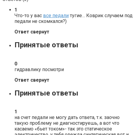
1
Что-то у вас
все педали
тугие… Коврик случаем под
педали не скомкался?)
Ответ свернут
Принятые ответы
0
гидравлику посмотри
Ответ свернут
Принятые ответы
1
на счет педали не могу дать ответа, т.к. заочно
такую проблему не диагностируешь, а вот что
касаемо «бьет током»- так это статическое
электричество, у тебя одежда синтетическая вот и