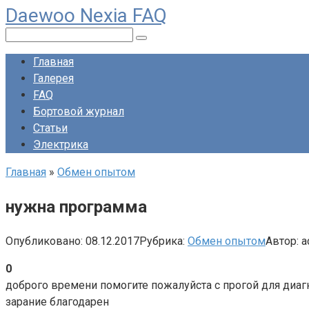
Daewoo Nexia FAQ
Перейти
к
Поиск:
контенту
Главная
Галерея
FAQ
Бортовой журнал
Статьи
Электрика
Главная
»
Обмен опытом
нужна программа
Опубликовано:
08.12.2017
Рубрика:
Обмен опытом
Автор:
a
0
доброго времени помогите пожалуйста с прогой для диагн
зарание благодарен