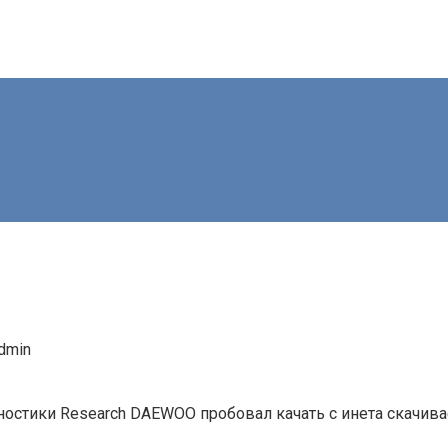
dmin
остики Research DAEWOO пробовал качать с инета скачивае