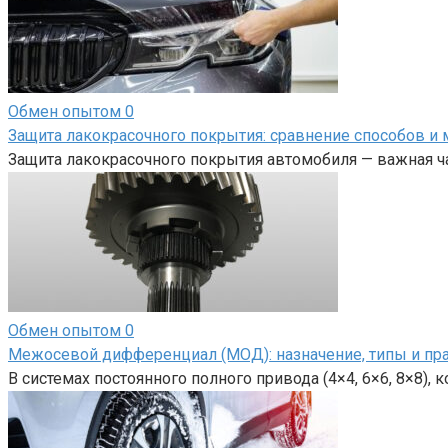
Обмен опытом
0
Защита лакокрасочного покрытия: сравнение способов и 
Защита лакокрасочного покрытия автомобиля — важная ча
Обмен опытом
0
Межосевой дифференциал (МОД): назначение, типы и пр
В системах постоянного полного привода (4×4, 6×6, 8×8),