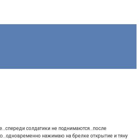
ние…спереди солдатики не поднимаются…после
кую…одновременно нажимаю на брелке открытие и тяну