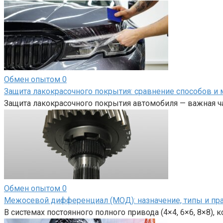
Обмен опытом
0
Защита лакокрасочного покрытия: сравнение способов и 
Защита лакокрасочного покрытия автомобиля — важная ча
Обмен опытом
0
Межосевой дифференциал (МОД): назначение, типы и пр
В системах постоянного полного привода (4×4, 6×6, 8×8),