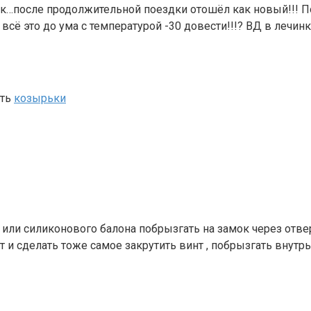
ок…после продолжительной поездки отошёл как новый!!! По
 всё это до ума с температурой -30 довести!!!? ВД в лечин
ить
козырьки
д или силиконового балона побрызгать на замок через от
нт и сделать тоже самое закрутить винт , побрызгать внутр