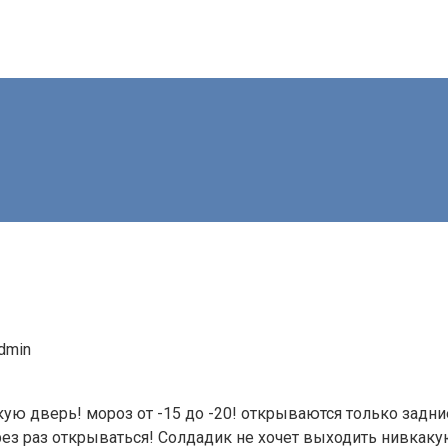
dmin
скую дверь! мороз от -15 до -20! открываются только зад
ерез раз открываться! Солдадик не хочет выходить нивка