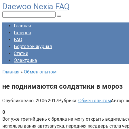
Daewoo Nexia FAQ
Перейти
к
Поиск:
контенту
Главная
Галерея
FAQ
Бортовой журнал
Статьи
Электрика
Главная
»
Обмен опытом
не поднимаются солдатики в мороз
Опубликовано:
20.06.2017
Рубрика:
Обмен опытом
Автор:
a
0
Вот уже третий день с брелка не могу открыть водитель
использывания автозапуска, передняя пасдверь стала ч