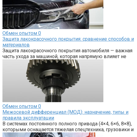
Обмен опытом
0
Защита лакокрасочного покрытия: сравнение способов и
материалов
Защита лакокрасочного покрытия автомобиля — важная
часть ухода за машиной, которая напрямую влияет не
Обмен опытом
0
Межосевой дифференциал (МОД): назначение, типы и
правила эксплуатации
В системах постоянного полного привода (4×4, 6×6, 8×8),
которыми оснащается тяжелая спецтехника, грузовики и