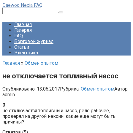
Перейти
Daewoo Nexia FAQ
к
Поиск:
контенту
Главная
Галерея
FAQ
Бортовой журнал
Статьи
Электрика
Главная
»
Обмен опытом
не отключается топливный насос
Опубликовано:
13.06.2017
Рубрика:
Обмен опытом
Автор:
admin
0
не отключается топливный насос, реле рабочее,
проверял на другой нексии. какие еще могут быть
причины?
Ответов (
5
)