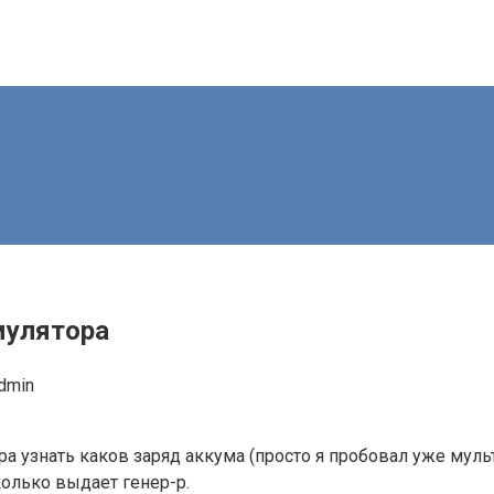
мулятора
dmin
 узнать каков заряд аккума (просто я пробовал уже муль
колько выдает генер-р.