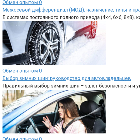
Обмен опытом
0
Межосевой дифференциал (МОД): назначение, типы и пр
В системах постоянного полного привода (4×4, 6×6, 8×8),
Обмен опытом
0
Выбор зимних шин: руководство для автовладельцев
Правильный выбор зимних шин – залог безопасности и у
Обмен опытом
0