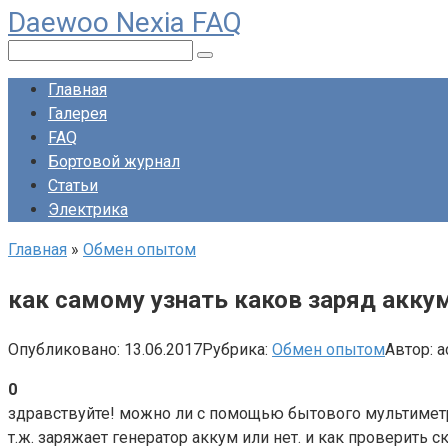
Daewoo Nexia FAQ
Перейти
к
Поиск:
контенту
Главная
Галерея
FAQ
Бортовой журнал
Статьи
Электрика
Главная
»
Обмен опытом
как самому узнать каков заряд акку
Опубликовано:
13.06.2017
Рубрика:
Обмен опытом
Автор:
a
0
здравствуйте! можно ли с помощью бытового мультиметра
т.ж. заряжает генератор аккум или нет. и как проверить с