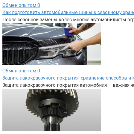
Обмен опытом
0
Как подготовить автомобильные шины к сезонному хра
После сезонной замены колёс многие автомобилисты огр
Обмен опытом
0
Защита лакокрасочного покрытия: сравнение способов и 
Защита лакокрасочного покрытия автомобиля — важная ча