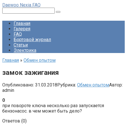
Перейти
Daewoo Nexia FAQ
к
Поиск:
контенту
Главная
Галерея
FAQ
Бортовой журнал
Статьи
Электрика
Главная
»
Обмен опытом
замок зажигания
Опубликовано:
31.03.2018
Рубрика:
Обмен опытом
Автор:
admin
0
при повороте ключа несколько раз запускается
бензонасос. в чем может быть дело?
Ответов (
0
)