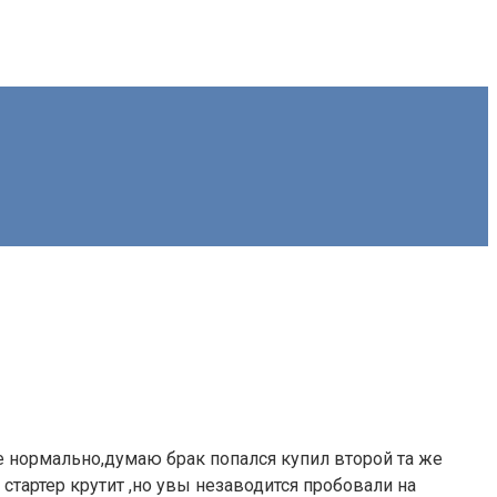
е нормально,думаю брак попался купил второй та же
 стартер крутит ,но увы незаводится пробовали на