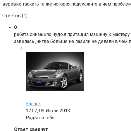
веревке таскать та же история,подскажите в чем пробл
Ответов (
1
)
0
ребята снизашло чудо,я притащил машину к мастеру 
завелась ,нигде больше не лазили не делали в чем 
Sashok
17:02, 09 Июль 2013
Рады за тебя.
Ответ свернут