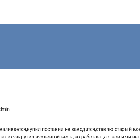
dmin
валивается,купил поставил не заводится,ставлю старый вс
авлю закрутил изолентой весь ,но работает ,а с новыми нет