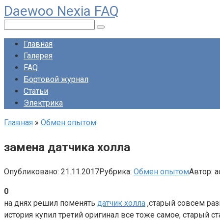
Daewoo Nexia FAQ
Перейти
к
Поиск:
контенту
Главная
Галерея
FAQ
Бортовой журнал
Статьи
Электрика
Главная
»
Обмен опытом
замена датчика холла
Опубликовано:
21.11.2017
Рубрика:
Обмен опытом
Автор:
a
0
на днях решил поменять
датчик холла
,старый совсем раз
история купил третий оригинал все тоже самое, старый ст