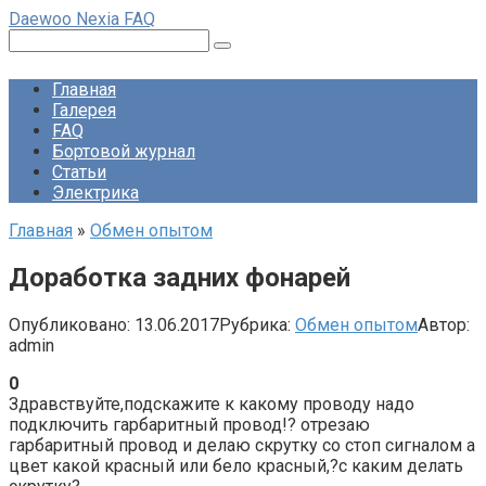
Перейти
Daewoo Nexia FAQ
к
Поиск:
контенту
Главная
Галерея
FAQ
Бортовой журнал
Статьи
Электрика
Главная
»
Обмен опытом
Доработка задних фонарей
Опубликовано:
13.06.2017
Рубрика:
Обмен опытом
Автор:
admin
0
Здравствуйте,подскажите к какому проводу надо
подключить гарбаритный провод!? отрезаю
гарбаритный провод и делаю скрутку со стоп сигналом а
цвет какой красный или бело красный,?с каким делать