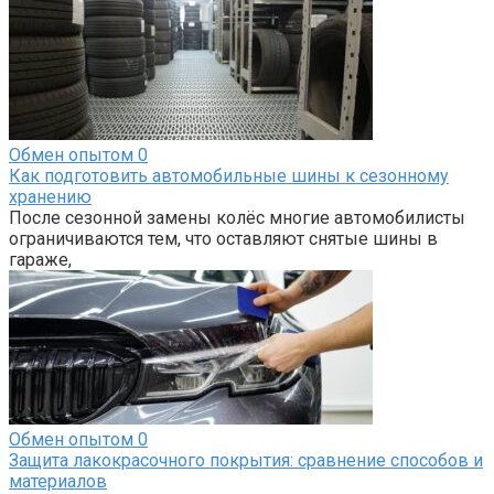
Обмен опытом
0
Как подготовить автомобильные шины к сезонному
хранению
После сезонной замены колёс многие автомобилисты
ограничиваются тем, что оставляют снятые шины в
гараже,
Обмен опытом
0
Защита лакокрасочного покрытия: сравнение способов и
материалов