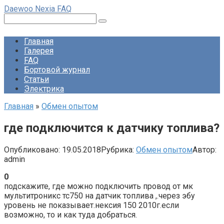
Перейти
Daewoo Nexia FAQ
к
Поиск:
контенту
Главная
Галерея
FAQ
Бортовой журнал
Статьи
Электрика
Главная
»
Обмен опытом
где подключится к датчику топлива?
Опубликовано:
19.05.2018
Рубрика:
Обмен опытом
Автор:
admin
0
подскажите, где можно подключить провод от мк
мультитроникс тс750 на датчик топлива ,.через эбу
уровень не показывает.нексия 150 2010г.если
возможно, то и как туда добраться.