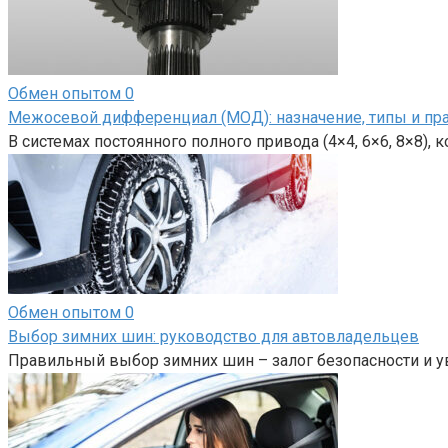
Обмен опытом
0
Межосевой дифференциал (МОД): назначение, типы и пр
В системах постоянного полного привода (4×4, 6×6, 8×8),
Обмен опытом
0
Выбор зимних шин: руководство для автовладельцев
Правильный выбор зимних шин – залог безопасности и у