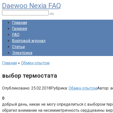
Daewoo Nexia FAQ
Перейти
к
Поиск:
контенту
Главная
Галерея
FAQ
Бортовой журнал
Статьи
Электрика
Главная
»
Обмен опытом
выбор термостата
Опубликовано:
25.02.2018
Рубрика:
Обмен опытом
Автор:
a
0
добрый день, никак не могу определиться с выбором тер
обратил внимание на несимметричность сердцевины вернета