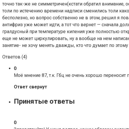
точно так-же не симметричен(кстати обратил внимание, о
толи по истечению времени надписи сменились толи како
бесполезно, но вопрос собственно не в этом, решил я пов
антифриз уже может идти, а тот что вернет — сначала дол
гралдусный при температуре кипения уже полностью откр
еще не может циркулировать, ну а вообще на нем написано
занятие- не хочу менять дважды, кто что думает по этому
Ответов (
4
)
0
Моё мнение 87, т.к. Гбц не очень хорошо переносит 
Ответ свернут
Принятые ответы
0