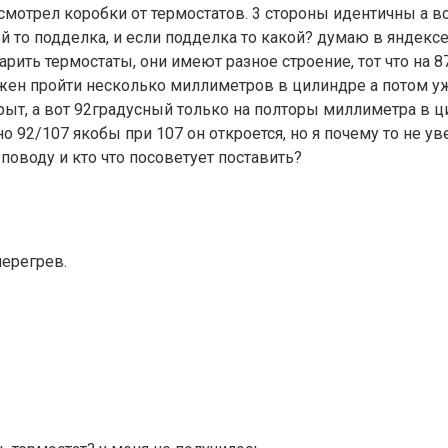
смотрел коробки от термостатов. 3 стороны идентичны а во
й то подделка, и если подделка то какой? думаю в яндекс
арить термостаты, они имеют разное строение, тот что на 8
жен пройти несколько миллиметров в цилиндре а потом уже 
ыт, а вот 92градусный только на полторы миллиметра в ци
 92/107 якобы при 107 он откроется, но я почему то не уве
 поводу и кто что посоветует поставить?
перегрев.