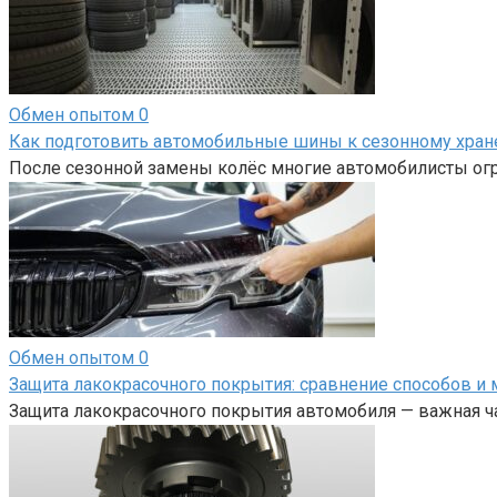
Обмен опытом
0
Как подготовить автомобильные шины к сезонному хра
После сезонной замены колёс многие автомобилисты огр
Обмен опытом
0
Защита лакокрасочного покрытия: сравнение способов и 
Защита лакокрасочного покрытия автомобиля — важная ча