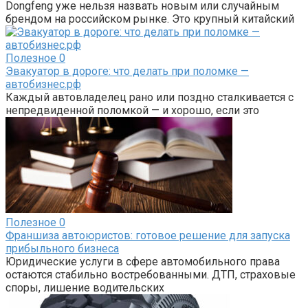
Dongfeng уже нельзя назвать новым или случайным
брендом на российском рынке. Это крупный китайский
Полезное
0
Эвакуатор в дороге: что делать при поломке —
автобизнес.рф
Каждый автовладелец рано или поздно сталкивается с
непредвиденной поломкой — и хорошо, если это
Полезное
0
Франшиза автоюристов: готовое решение для запуска
прибыльного бизнеса
Юридические услуги в сфере автомобильного права
остаются стабильно востребованными. ДТП, страховые
споры, лишение водительских