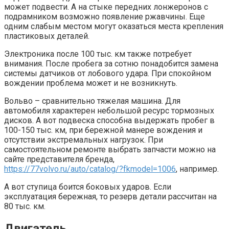
может подвести. А на стыке передних лонжеронов с
подрамником возможно появление ржавчины. Еще
одним слабым местом могут оказаться места крепления
пластиковых деталей.
Электроника после 100 тыс. км также потребует
внимания. После пробега за сотню понадобится замена
системы датчиков от лобового удара. При спокойном
вождении проблема может и не возникнуть.
Вольво – сравнительно тяжелая машина. Для
автомобиля характерен небольшой ресурс тормозных
дисков. А вот подвеска способна выдержать пробег в
100-150 тыс. км, при бережной манере вождения и
отсутствии экстремальных нагрузок. При
самостоятельном ремонте выбрать запчасти можно на
сайте представителя бренда,
https://77volvo.ru/auto/catalog/?fkmodel=1006
, например.
А вот ступица боится боковых ударов. Если
эксплуатация бережная, то резерв детали рассчитан на
80 тыс. км.
Двигатель