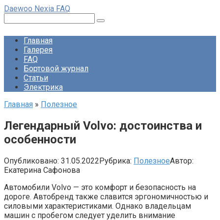
Перейти
Daewoo Nexia FAQ
к
Поиск:
контенту
Главная
Галерея
FAQ
Бортовой журнал
Статьи
Электрика
Главная
»
Полезное
Легендарный Volvo: достоинства и
особенности
Опубликовано:
31.05.2022
Рубрика:
Полезное
Автор:
Екатерина Сафонова
Автомобили Volvo — это комфорт и безопасность на
дороге. Автобренд также славится эргономичностью и
силовыми характеристиками. Однако владельцам
машин с пробегом следует уделить внимание