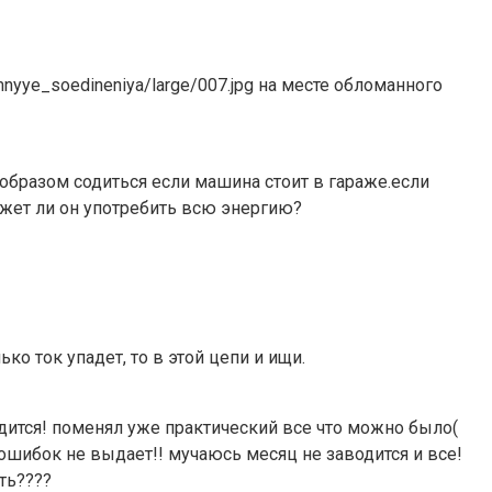
emnyye_soedineniya/large/007.jpg на месте обломанного
 образом содиться если машина стоит в гараже.если
ожет ли он употребить всю энергию?
о ток упадет, то в этой цепи и ищи.
одится! поменял уже практический все что можно было(
 ошибок не выдает!! мучаюсь месяц не заводится и все!
ть????