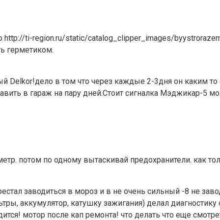
ttp://ti-region.ru/static/catalog_clipper_images/byystroraz
ть герметиком.
й Delkor!дело в том что через каждые 2-3дня он каким то
тавить в гараж на пару дней.Стоит сигналка Мэджикар-5 м
тр. потом по одному вытаскивай предохранители. как тольк
естал заводиться в мороз и в не очень сильный -8 не зав
льтры, аккумулятор, катушку зажигания) делал диагностику
ится! мотор после кап ремонта! что делать что еще смотре