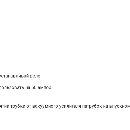
 устанавливай реле
пользовать на 50 ампер.
ятии трубки от вакуумного усилителя патрубок на впускно