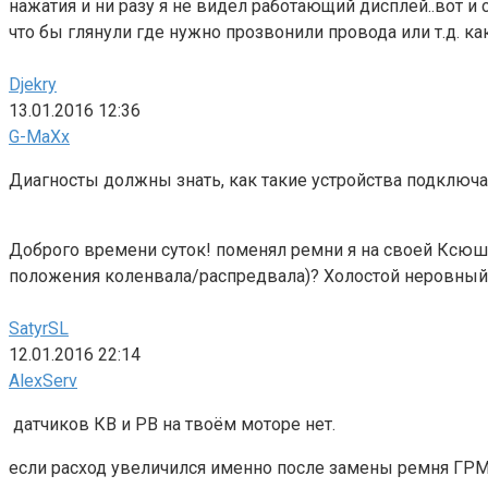
нажатия и ни разу я не видел работающий дисплей..вот и 
что бы глянули где нужно прозвонили провода или т.д. к
Djekry
13.01.2016 12:36
G-MaXx
Диагносты должны знать, как такие устройства подключаю
Доброго времени суток! поменял ремни я на своей Ксюше
положения коленвала/распредвала)? Холостой неровный. 
SatyrSL
12.01.2016 22:14
AlexServ
датчиков КВ и РВ на твоём моторе нет.
если расход увеличился именно после замены ремня ГРМ,