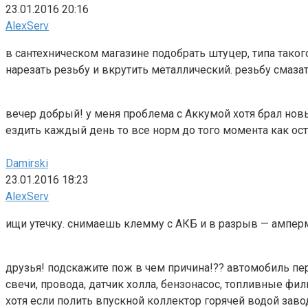
23.01.2016 20:16
AlexServ
в сантехническом магазине подобрать штуцер, типа такого h
нарезать резьбу и вкрутить металлический. резьбу смаза
вечер добрый! у меня проблема с Аккумой хотя брал новы
ездить каждый день то все норм до того момента как ос
Damirski
23.01.2016 18:23
AlexServ
ищи утечку. снимаешь клемму с АКБ и в разрыв — амперме
друзья! подскажите пож в чем причина!?? автомобиль пер
свечи, провода, датчик холла, бензонасос, топливные фи
хотя если полить впускной коллектор горячей водой завод