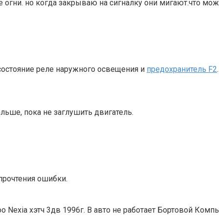
е огни. но когда закрываю на сигналку они мигают.что мож
те состояние реле наружного освещения и
предохранитель F2
дальше, пока не заглушить двигатель.
прочтения ошибки.
exia хэтч 3дв 1996г. В авто не работает Бортовой Компьют