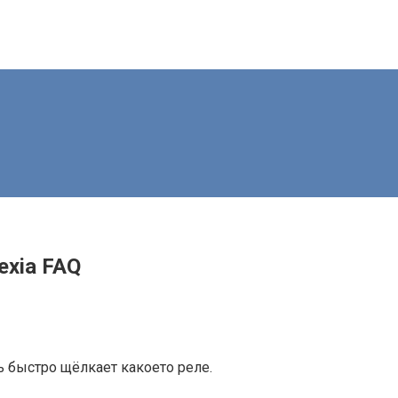
exia FAQ
ь быстро щёлкает какоето реле.