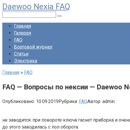
Daewoo Nexia FAQ
Перейти
к
Поиск:
контенту
Главная
Галерея
FAQ
Бортовой журнал
Статьи
Электрика
Главная
»
FAQ
FAQ — Вопросы по нексии — Daewoo N
Опубликовано:
10.09.2019
Рубрика:
FAQ
Автор:
admin
не заводится. при повороте ключа гаснет приборка и очен
до этого заводилась с пол оборота