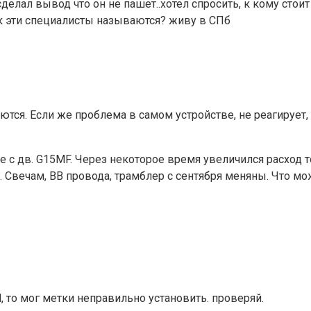
сделал вывод что он не пашет..хотел спросить, к кому сто
ак эти специалисты называются? живу в СПб
тся. Если же проблема в самом устройстве, не реагирует,
 с дв. G15MF. Через некоторое время увеличился расход т
Свечам, ВВ провода, трамблер с сентября меняны. Что мо
 то мог метки неправильно установить. проверяй.