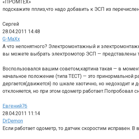
«ПРОМТЕХ»
подскажите пплиз,что надо добавить к ЭСП из перечисле
Сергей
28.04.2011 14:48
G-MaXx
А что непонятного? Электромонтажный и электромонта
вы можете выбрать электромотор ЭСП — представлены три
Воспользовался вашим советом,картина такая — в момент
начальное положение (типа ТЕСТ) — это принормальной р
дергается(движется) по шкале хаотично, но недоходит и
отклоняется, но при этом одометр работает.Попробовал сн
Евгений76
28.04.2011 11:14
DrDemon
Если работает одометр, то датчик скоростим исправен. В