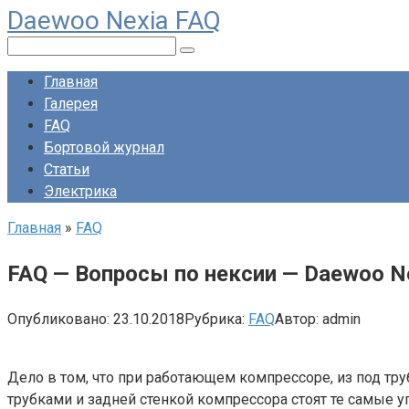
Daewoo Nexia FAQ
Перейти
к
Поиск:
контенту
Главная
Галерея
FAQ
Бортовой журнал
Статьи
Электрика
Главная
»
FAQ
FAQ — Вопросы по нексии — Daewoo N
Опубликовано:
23.10.2018
Рубрика:
FAQ
Автор:
admin
Дело в том, что при работающем компрессоре, из под тру
трубками и задней стенкой компрессора стоят те самые 