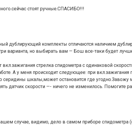
нного.сейчас стоят ручные.СПАСИБО!!!
жный дублирующий комплекты отличаются наличием дубли
 варианта, но выбирать вам — Бош все-таки будет лучше, 
 вкл.зажигания стрелка спидометра с одинаковой скорост
аботе. А у меня происходит следующее: при вкл.зажигания
 до серидины шкалы,может остановится где угодно.Завожу
ять датчик скорости —- ничего не изменилось. Помогите ра
 вашем случае, видимо, дело в самом приборе спидометра (