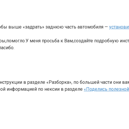
чтобы выше «задрать» заднюю часть автомобиля —
установи
ры,помогло.У меня просьба к Вам,создайте подробную инс
асибо.
струкции в разделе «Разборка», по большей части они ва
ной информацией по нексии в разделе
«Поделись полезной