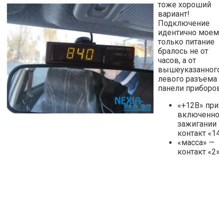
тоже хороший
вариант!
Подключение
идентично моем
только питание
бралось не от
часов, а от
вышеуказанног
левого разъема
панели приборов
«+12В» при
включенн
зажигании
контакт «1
«масса» —
контакт «2