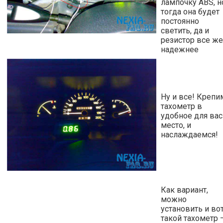
лампочку АВS, н
тогда она будет
постоянно
светить, да и
резистор все же
надежнее
Ну и все! Крепи
тахометр в
удобное для вас
место, и
наслаждаемся!
Как вариант,
можно
установить и во
такой тахометр 