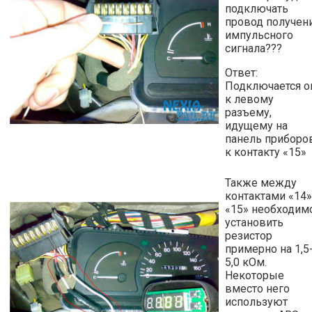
подключать
провод получен
импульсного
сигнала???
Ответ:
Подключается о
к левому
разъему,
идущему на
панель приборов
к контакту «15»
Также между
контактами «14»
«15» необходим
установить
резистор
примерно на 1,5
5,0 кОм.
Некоторые
вместо него
используют