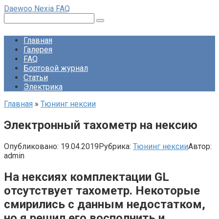
Перейти
Daewoo Nexia FAQ
к
Поиск:
контенту
Главная
Галерея
FAQ
Бортовой журнал
Статьи
Электрика
Главная
»
Тюнинг нексии
Электронный тахометр на нексию
Опубликовано:
19.04.2019
Рубрика:
Тюнинг нексии
Автор:
admin
На нексиях комплектации GL
отсутствует тахометр. Некоторые
смирились с данным недостатком,
но я решил его восполнить и