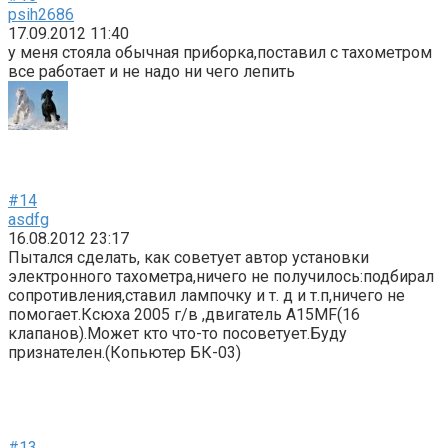
psih2686
17.09.2012 11:40
у меня стояла обычная приборка,поставил с тахометром
все работает и не надо ни чего лепить
#14
asdfg
16.08.2012 23:17
Пытался сделать, как советует автор установки
электронного тахометра,ничего не получилось:подбирал
сопротивления,ставил лампочку и т. д и т.п,ничего не
помогает.Ксюха 2005 г/в ,двигатель А15MF(16
клапанов).Может кто что-то посоветует.Буду
признателен.(Копьюте
р БК-03)
#13