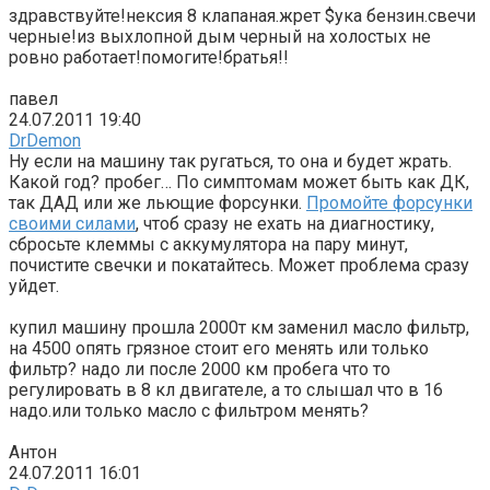
здравствуйте!нексия 8 клапаная.жрет $ука бензин.свечи
черные!из выхлопной дым черный на холостых не
ровно работает!помогите!братья!!
павел
24.07.2011 19:40
DrDemon
Ну если на машину так ругаться, то она и будет жрать.
Какой год? пробег… По симптомам может быть как ДК,
так ДАД или же льющие форсунки.
Промойте форсунки
своими силами
, чтоб сразу не ехать на диагностику,
сбросьте клеммы с аккумулятора на пару минут,
почистите свечки и покатайтесь. Может проблема сразу
уйдет.
купил машину прошла 2000т км заменил масло фильтр,
на 4500 опять грязное стоит его менять или только
фильтр? надо ли после 2000 км пробега что то
регулировать в 8 кл двигателе, а то слышал что в 16
надо.или только масло с фильтром менять?
Антон
24.07.2011 16:01