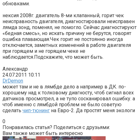
обновками.
нексия 2008г. двигатель 8-ми клапанный, горит чек
неисправность двигателя, диагностировали неисправен
лямда зонд, поменял, не помогло. Сейчас диагностируют
«бедная смесь», но искать причину не берутся, говорят
ошибка плавающая.Чек горит не постоянно иногда
отключается, заметных изменений в работе двигателя
при горящем и не горящем чеке не
наблюдается.Подскажите, что может быть.
Александр
24.07.2011 10:11
DrDemon
может там и не в лямбде дело а например в ДК. по-
хорошему над к толковому диагносту, чтоб сигнал всех
датчиков просмотрел, а не тупо сосканировал ошибку. а
чтоб именно с лямбдой проблем не было советую
сделать
чип-тюнинг
на Евро-2. Да простят меня экологи
0
Понравилась статья? Поделиться с друзьями:
Вам также может быть интересно