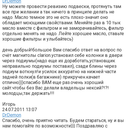
DrDemon
Ну можете провести ревизию подвески, протянуть там
все при желании а так ничего в принципе делать не
надо. Масло темное это не есть плохо-значит оно
обладает моющими свойствами. Меняйте раз в 10 тык
масло вместе с фильтром и не заморачивайтесь, фильтр
отдельно менять не надо. Лейте хорошее масло, ставьте
хорошие фильтры и улыбайтесь)
день добрый!большое Вам спасибо ответ на вопрос по
счёт магнитолы clarion.установил себе колонки в двери
через подиумы(надо еще их доработать,установщик
неправильно подиумы поставил), сзади блины через
подиум воткнул!и усилок аккуратно на нижней части
задней полки(в багажнике) прикручен.качает
отлично)))спасибо ВАМ еще раз.очень хороший
сайт.чтобы без Вас делали владельцы нексий?!?!
молодцы,так держать!!!
Игорь
24.07.2011 13:07
DrDemon
Спасибо, очень приятно читать. Будем стараться, ну и вы
нам помогайте по возможности))) Поздравляю с