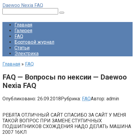
Перейти
Daewoo Nexia FAQ
к
Поиск:
контенту
Главная
Галерея
FAQ
Бортовой журнал
Статьи
Электрика
Главная
»
FAQ
FAQ — Вопросы по нексии — Daewoo
Nexia FAQ
Опубликовано:
26.09.2018
Рубрика:
FAQ
Автор:
admin
РЕБЯТА ОТЛИЧНЫЙ САЙТ СПАСИБО ЗА САЙТ У МЕНЯ
ТАКОЙ ВОПРОС ПРИ ЗАМЕНЕ СТУПИЧНЫХ
ПОДШИПНИКОВ СХОЖДЕНИЯ НАДО ДЕЛАТЬ МАШИНА
2007 16КЛ