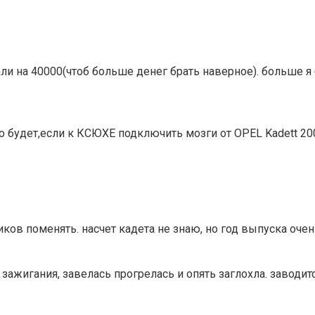
и на 40000(чтоб больше денег брать наверное). больше я 
 будет,если к КСЮХЕ подключить мозги от OPEL Kadett 2000
иков поменять. насчет кадета не знаю, но год выпуска очен
зажигания, завелась прогрелась и опять заглохла. заводитс