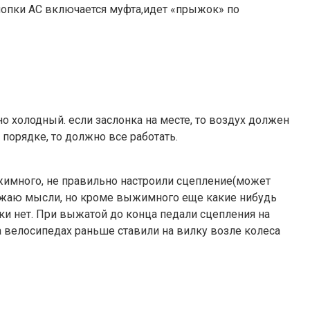
кнопки АС включается муфта,идет «прыжок» по
но холодный. если заслонка на месте, то воздух должен
в порядке, то должно все работать.
выжимного, не правильно настроили сцепление(может
ыражаю мысли, но кроме выжимного еще какие нибудь
ки нет. При выжатой до конца педали сцепления на
а велосипедах раньше ставили на вилку возле колеса