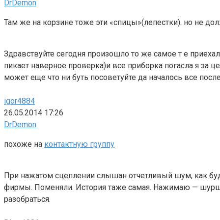
DrDemon
Там же на корзине тоже эти «спицы»(лепестки). но не дол
Здравствуйте сегодня произошло то же самое т е приехал
пикает наверное проверка)и все приборка погасла я за ц
может еще что ни буть посоветуйте да началось все посл
igor4884
26.05.2014 17:26
DrDemon
похоже на
контактную группу
При нажатом сцеплении слышан отчетливый шум, как будт
фирмы. Поменяли. История таже самая. Нажимаю — шуршит
разобраться.