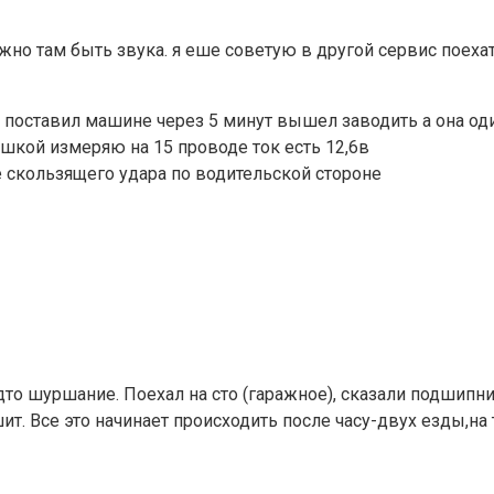
жно там быть звука. я еше советую в другой сервис поехат
 поставил машине через 5 минут вышел заводить а она оди
ешкой измеряю на 15 проводе ток есть 12,6в
е скользящего удара по водительской стороне
о шуршание. Поехал на сто (гаражное), сказали подшипник
. Все это начинает происходить после часу-двух езды,на 