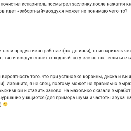
в. почистил испаритель,посмьтрел заслонку.после нажатия 
ров идет «забортный»воздух.я может не понимаю чего-то?
 если продуктивно работает(аж до инея), то испаритель яв
о, тчо и воздух станет холодный. но у вас не так…если все 
и вероятность того, что при установке корзины, диска и 
ти). Извините, я не спец, поэтому может не правильно в
 выжимной и ставить заново. На маховике сказали выработ
шуршание учащается.(для примера шума и частоты звука: н
ы)