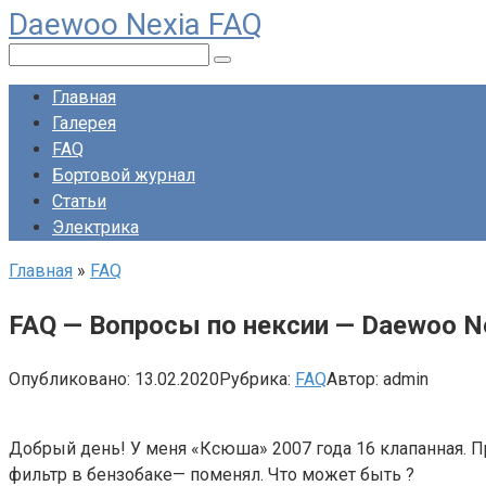
Daewoo Nexia FAQ
Перейти
к
Поиск:
контенту
Главная
Галерея
FAQ
Бортовой журнал
Статьи
Электрика
Главная
»
FAQ
FAQ — Вопросы по нексии — Daewoo N
Опубликовано:
13.02.2020
Рубрика:
FAQ
Автор:
admin
Добрый день! У меня «Ксюша» 2007 года 16 клапанная. П
фильтр в бензобаке— поменял. Что может быть ?