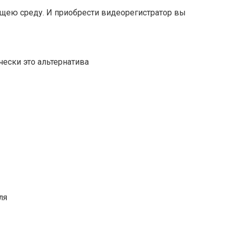
щею среду. И приобрести видеорегистратор вы
ески это альтернатива
ля