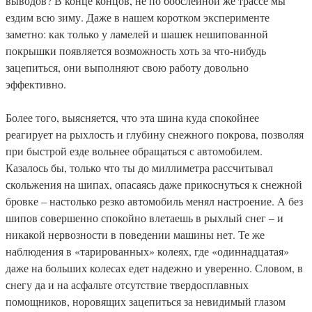
выводов? В конце концов, не по бобслейной же трассе мы
ездим всю зиму. Даже в нашем коротком эксперименте
заметно: как только у ламелей и шашек нешипованной
покрышки появляется возможность хоть за что-нибудь
зацепиться, они выполняют свою работу довольно
эффективно.
Более того, выясняется, что эта шина куда спокойнее
реагирует на рыхлость и глубину снежного покрова, позволяя
при быстрой езде вольнее обращаться с автомобилем.
Казалось бы, только что ты до миллиметра рассчитывал
скольжения на шипах, опасаясь даже прикоснуться к снежной
бровке – настолько резко автомобиль менял настроение. А без
шипов совершенно спокойно влетаешь в рыхлый снег – и
никакой нервозности в поведении машины нет. Те же
наблюдения в «тарированных» колеях, где «одиннадцатая»
даже на больших колесах едет надежно и уверенно. Словом, в
снегу да и на асфальте отсутствие твердосплавных
помощников, норовящих зацепиться за невидимый глазом