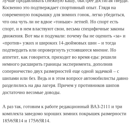
лучше продавливать снежную кашу, быстрее достигая тверди.
Косвенно это подтверждает спортивный опыт. Глядя на
современную покрышку для зимних гонок, легко убедиться,
что она чуть ли не вдвое «тоньше» летней. Но спорт есть
спорт, и в нем властвуют свои, весьма специфичные законы
движения. Вот мы и подумали: почему бы не оценить «за» и
«против» узких и широких 14-дюймовых шин – и тогда
подтвердить или опровергнуть устоявшееся мнение. Но
аппетит, как говорится, приходит во время еды: решили
немного расширить границы эксперимента, дополнив
соперничество двух размерностей еще одной задачкой – с
шипами или без. Ведь и в этом вопросе автомобилисты давно
разделились на два лагеря. Причем у противников шипов
достаточно весомые доводы.
А раз так, готовим к работе редакционный ВАЗ-2111 и три
комплекта заведомо хороших зимних покрышек размерности
185/65R14 и 175/65R14.