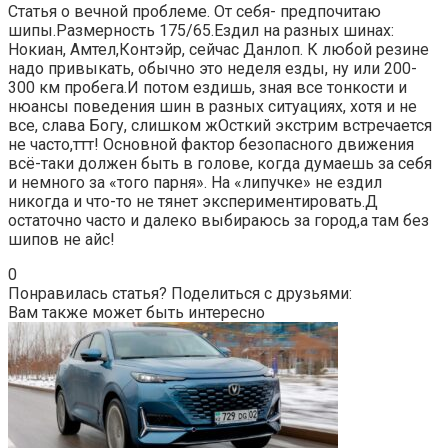
Статья о вечной проблеме. От себя- предпочитаю
шипы.Размерность 175/65.Ездил на разных шинах:
Нокиан, Амтел,Контэйр, сейчас Данлоп. К любой резине
надо привыкать, обычно это неделя езды, ну или 200-
300 км пробега.И потом ездишь, зная все тонкости и
нюансы поведения шин в разных ситуациях, хотя и не
все, слава Богу, слишком жОсткий экстрим встречается
не часто,ттт! Основной фактор безопасного движения
всё-таки должен быть в голове, когда думаешь за себя
и немного за «того парня». На «липучке» не ездил
никогда и что-то не тянет экспериментировать.Д
остаточно часто и далеко выбираюсь за город,а там без
шипов не айс!
0
Понравилась статья? Поделиться с друзьями:
Вам также может быть интересно