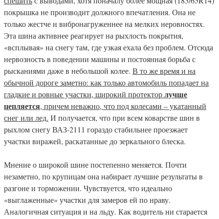
спешить
с выводами, хотя поначалу более мощная (185/65R14)
покрышка не производит должного впечатления. Она не
только жестче и вибронагруженнее на мелких неровностях.
Эта шина активнее реагирует на рыхлость покрытия,
«всплывая» на снегу там, где узкая ехала без проблем. Отсюда
нервозность в поведении машины и постоянная борьба с
рысканиями даже в небольшой колее.
В то же время и на
обычной дороге заметно: как только автомобиль попадает на
лучше
гладкие и ровные участки, широкий протектор
цепляется
, причем неважно, что под колесами – укатанный
снег или лед.
И получается, что при всем коварстве шин в
рыхлом снегу ВАЗ-2111 гораздо стабильнее проезжает
участки виражей, раскатанные до зеркального блеска.
Мнение о широкой шине постепенно меняется. Почти
незаметно, по крупицам она набирает лучшие результаты в
разгоне и торможении. Чувствуется, что идеально
«выглаженные» участки для замеров ей по нраву.
Аналогичная ситуация и на льду. Как водитель ни старается