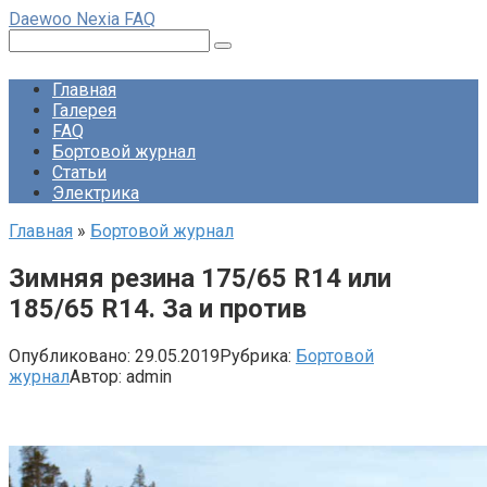
Перейти
Daewoo Nexia FAQ
к
Поиск:
контенту
Главная
Галерея
FAQ
Бортовой журнал
Статьи
Электрика
Главная
»
Бортовой журнал
Зимняя резина 175/65 R14 или
185/65 R14. За и против
Опубликовано:
29.05.2019
Рубрика:
Бортовой
журнал
Автор:
admin