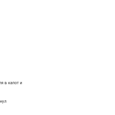
я в капот и
гнул