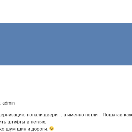
:
admin
дернизацию попали двери… , а именно петли…. Пошатав кажд
ть штифты в петлях.
ько шум шин и дороги.