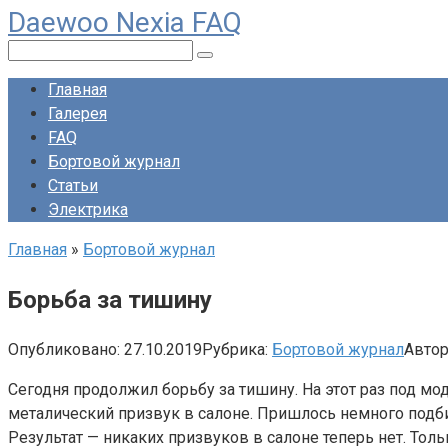
Daewoo Nexia FAQ
Перейти
к
Поиск:
контенту
Главная
Галерея
FAQ
Бортовой журнал
Статьи
Электрика
Главная
»
Бортовой журнал
Борьба за тишину
Опубликовано:
27.10.2019
Рубрика:
Бортовой журнал
Автор
Сегодня продолжил борьбу за тишину. На этот раз под мо
металический призвук в салоне. Пришлось немного подби
Результат — никаких призвуков в салоне теперь нет. Тол