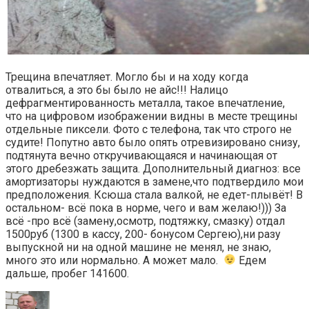
Трещина впечатляет. Могло бы и на ходу когда
отвалиться, а это бы было не айс!!! Налицо
дефрагментированность металла, такое впечатление,
что на цифровом изображении видны в месте трещины
отдельные пиксели. Фото с телефона, так что строго не
судите! Попутно авто было опять отревизировано снизу,
подтянута вечно откручивающаяся и начинающая от
этого дребезжать защита. Дополнительный диагноз: все
амортизаторы нуждаются в замене,что подтвердило мои
предположения. Ксюша стала валкой, не едет-плывёт! В
остальном- всё пока в норме, чего и вам желаю!))) За
всё -про всё (замену,осмотр, подтяжку, смазку) отдал
1500руб (1300 в кассу, 200- бонусом Сергею),ни разу
выпускной ни на одной машине не менял, не знаю,
много это или нормально. А может мало.
Едем
дальше, пробег 141600.