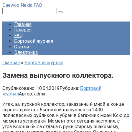
Перейти
Daewoo Nexia FAQ
к
Поиск:
контенту
Главная
Галерея
FAQ
Бортовой журнал
Статьи
Электрика
Главная
»
Бортовой журнал
Замена выпускного коллектора.
Опубликовано:
10.04.2019
Рубрика:
Бортовой
журнал
Автор:
admin
Итак, выпускной коллектор, заказанный мной в конце
апреля, приехал, был мной выкуплен за 2400
полновесных рубликов и убран в багажник моей Ксю до
момента установки. Момент этот сегодня наступил, с
утра Ксюша была отдана в руки старому знакомому,